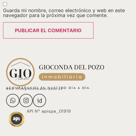
Guarda mi nombre, correo electrónico y web en este
navegador para la próxima vez que comente.
ACOMPÁÑANOS EN NUESTRO DÍA A DÍA.
www.inmogiocondadelpozo.es
API Nº apispa_01919