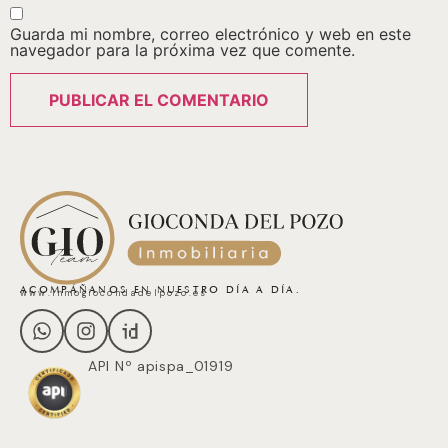
Guarda mi nombre, correo electrónico y web en este
navegador para la próxima vez que comente.
ACOMPÁÑANOS EN NUESTRO DÍA A DÍA.
www.inmogiocondadelpozo.es
API Nº apispa_01919