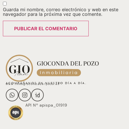
Guarda mi nombre, correo electrónico y web en este
navegador para la próxima vez que comente.
ACOMPÁÑANOS EN NUESTRO DÍA A DÍA.
www.inmogiocondadelpozo.es
API Nº apispa_01919