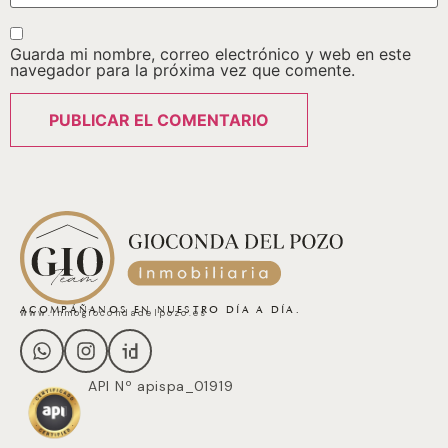
Guarda mi nombre, correo electrónico y web en este
navegador para la próxima vez que comente.
ACOMPÁÑANOS EN NUESTRO DÍA A DÍA.
www.inmogiocondadelpozo.es
API Nº apispa_01919