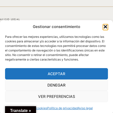
AVISO LEGAL
Gestionar consentimiento
POLÍTICA DE PRIVACIDAD
Para ofrecer las mejores experiencias, utilizamos tecnologías como las
POLÍTICA DE COOKIES
cookies para almacenar y/o acceder a la información del dispositivo. El
consentimiento de estas tecnologías nos permitirá procesar datos como
DECLARACIÓN DE ACCESIBILIDAD
el comportamiento de navegación o las identificaciones únicas en este
sitio. No consentir o retirar el consentimiento, puede afectar
negativamente a ciertas características y funciones.
MAPA DEL SITIO
© 2025 GICONDA DEL POZO
ACEPTAR
DENEGAR
VER PREFERENCIAS
Política de cookies
Política de privacidad
Aviso legal
Translate »