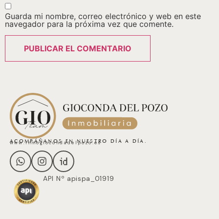
Guarda mi nombre, correo electrónico y web en este
navegador para la próxima vez que comente.
ACOMPÁÑANOS EN NUESTRO DÍA A DÍA.
www.inmogiocondadelpozo.es
API Nº apispa_01919