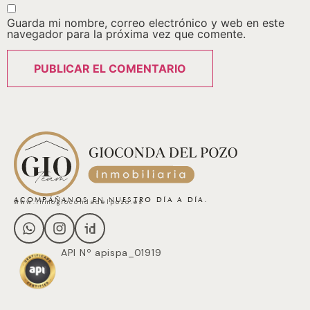
Guarda mi nombre, correo electrónico y web en este
navegador para la próxima vez que comente.
ACOMPÁÑANOS EN NUESTRO DÍA A DÍA.
www.inmogiocondadelpozo.es
API Nº apispa_01919