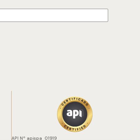
API Nº apispa_01919