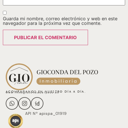
Guarda mi nombre, correo electrónico y web en este
navegador para la próxima vez que comente.
ACOMPÁÑANOS EN NUESTRO DÍA A DÍA.
www.inmogiocondadelpozo.es
API Nº apispa_01919