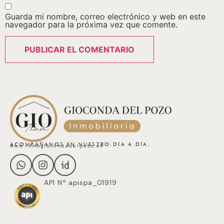
Guarda mi nombre, correo electrónico y web en este
navegador para la próxima vez que comente.
ACOMPÁÑANOS EN NUESTRO DÍA A DÍA.
www.inmogiocondadelpozo.es
API Nº apispa_01919