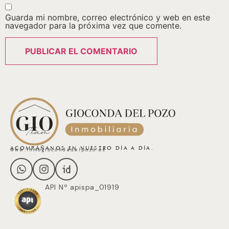
Guarda mi nombre, correo electrónico y web en este
navegador para la próxima vez que comente.
ACOMPÁÑANOS EN NUESTRO DÍA A DÍA.
www.inmogiocondadelpozo.es
API Nº apispa_01919