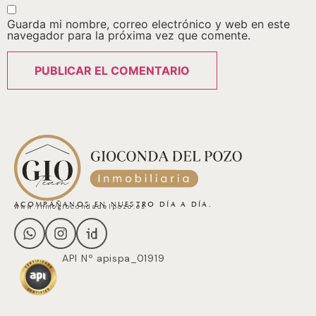
Guarda mi nombre, correo electrónico y web en este
navegador para la próxima vez que comente.
ACOMPÁÑANOS EN NUESTRO DÍA A DÍA.
www.inmogiocondadelpozo.es
API Nº apispa_01919