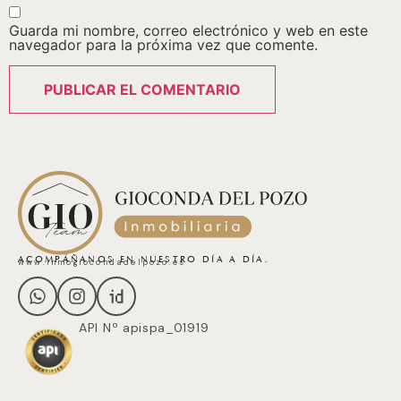
Guarda mi nombre, correo electrónico y web en este
navegador para la próxima vez que comente.
ACOMPÁÑANOS EN NUESTRO DÍA A DÍA.
www.inmogiocondadelpozo.es
API Nº apispa_01919