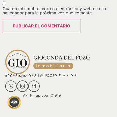
Guarda mi nombre, correo electrónico y web en este
navegador para la próxima vez que comente.
ACOMPÁÑANOS EN NUESTRO DÍA A DÍA.
www.inmogiocondadelpozo.es
API Nº apispa_01919