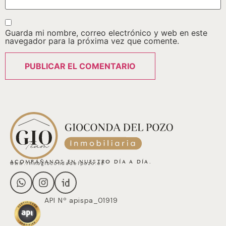
Guarda mi nombre, correo electrónico y web en este
navegador para la próxima vez que comente.
ACOMPÁÑANOS EN NUESTRO DÍA A DÍA.
www.inmogiocondadelpozo.es
API Nº apispa_01919