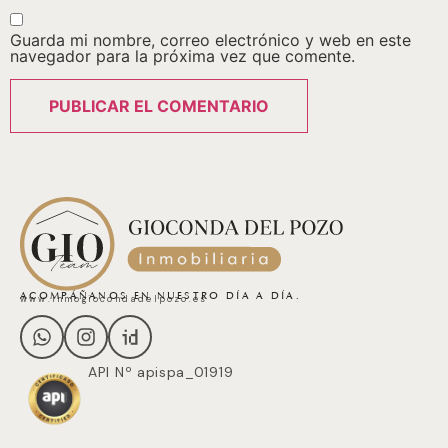
Guarda mi nombre, correo electrónico y web en este
navegador para la próxima vez que comente.
ACOMPÁÑANOS EN NUESTRO DÍA A DÍA.
www.inmogiocondadelpozo.es
API Nº apispa_01919