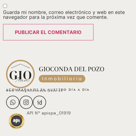
Guarda mi nombre, correo electrónico y web en este
navegador para la próxima vez que comente.
ACOMPÁÑANOS EN NUESTRO DÍA A DÍA.
www.inmogiocondadelpozo.es
API Nº apispa_01919