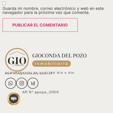
Guarda mi nombre, correo electrónico y web en este
navegador para la próxima vez que comente.
ACOMPÁÑANOS EN NUESTRO DÍA A DÍA.
www.inmogiocondadelpozo.es
API Nº apispa_01919