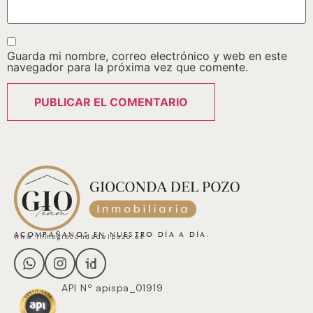
Guarda mi nombre, correo electrónico y web en este
navegador para la próxima vez que comente.
ACOMPÁÑANOS EN NUESTRO DÍA A DÍA.
www.inmogiocondadelpozo.es
API Nº apispa_01919