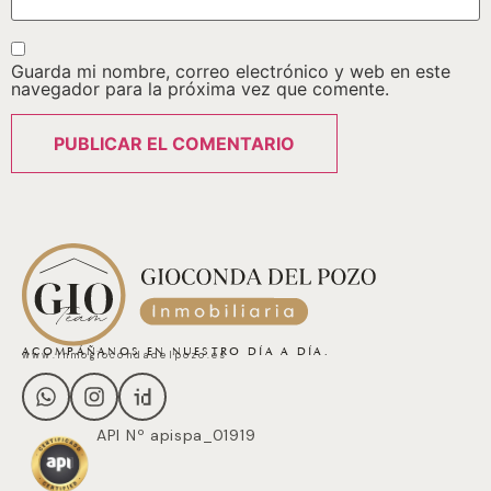
Guarda mi nombre, correo electrónico y web en este
navegador para la próxima vez que comente.
ACOMPÁÑANOS EN NUESTRO DÍA A DÍA.
www.inmogiocondadelpozo.es
API Nº apispa_01919