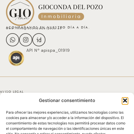
ACOMPÁÑANOS EN NUESTRO DÍA A DÍA.
www.inmogiocondadelpozo.es
API Nº apispa_01919
AVISO LEGAL
Gestionar consentimiento
POLÍTICA DE PRIVACIDAD
Para ofrecer las mejores experiencias, utilizamos tecnologías como las
POLÍTICA DE COOKIES
cookies para almacenar y/o acceder a la información del dispositivo. El
consentimiento de estas tecnologías nos permitirá procesar datos como
DECLARACIÓN DE ACCESIBILIDAD
el comportamiento de navegación o las identificaciones únicas en este
sitio. No consentir o retirar el consentimiento, puede afectar