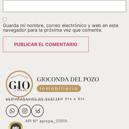
Guarda mi nombre, correo electrónico y web en este
navegador para la próxima vez que comente.
ACOMPÁÑANOS EN NUESTRO DÍA A DÍA.
www.inmogiocondadelpozo.es
API Nº apispa_01919