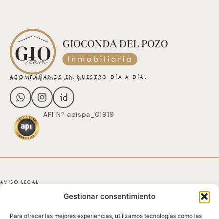
ACOMPÁÑANOS EN NUESTRO DÍA A DÍA.
www.inmogiocondadelpozo.es
API Nº apispa_01919
AVISO LEGAL
Gestionar consentimiento
POLÍTICA DE PRIVACIDAD
Para ofrecer las mejores experiencias, utilizamos tecnologías como las